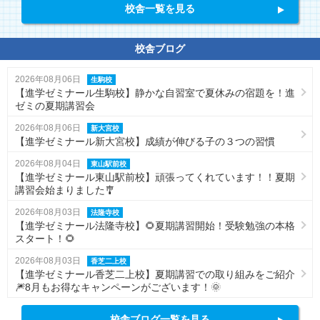
校舎一覧を見る
校舎ブログ
2026年08月06日
生駒校
【進学ゼミナール生駒校】静かな自習室で夏休みの宿題を！進
ゼミの夏期講習会
2026年08月06日
新大宮校
【進学ゼミナール新大宮校】成績が伸びる子の３つの習慣
2026年08月04日
東山駅前校
【進学ゼミナール東山駅前校】頑張ってくれています！！夏期
講習会始まりました🎐
2026年08月03日
法隆寺校
【進学ゼミナール法隆寺校】🌻夏期講習開始！受験勉強の本格
スタート！🌻
2026年08月03日
香芝二上校
【進学ゼミナール香芝二上校】夏期講習での取り組みをご紹介
🎆8月もお得なキャンペーンがございます！🌞
校舎ブログ一覧を見る