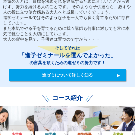
本気の人とは、目標を決めそれを達成するために苦しいことから逃
げず、努力を続ける人のことです。 そのような子供達なら、必ずや
人の役に立つ使命感ある大人へと成長していくでしょう。
進学ゼミナールではそのような子を一人でも多く育てるために存在
しています。
また本気でやる子を育てるために我々講師も何事に対しても常に本
気で挑むことを大切にしています。
大人の背中を見て、子供達は育つのですから・・・
そしてそれは
「進学ゼミナールを選んでよかった」
の言葉を頂くための進ゼミの努力です！
進ゼミについて詳しく知る
コース紹介
小学生
中学生
個別指導
高校生