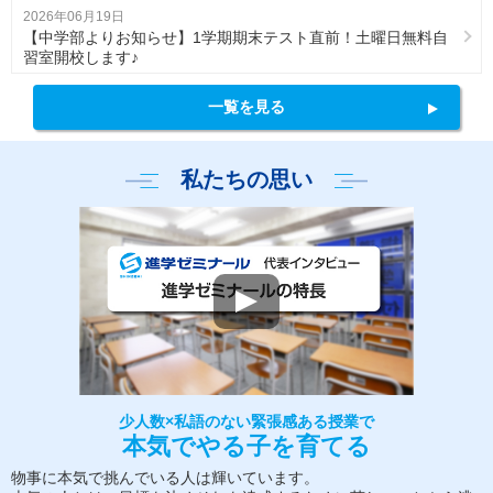
2026年06月19日
【中学部よりお知らせ】1学期期末テスト直前！土曜日無料自
習室開校します♪
一覧を見る
私たちの思い
少人数×私語のない緊張感ある授業で
本気でやる子を育てる
物事に本気で挑んでいる人は輝いています。