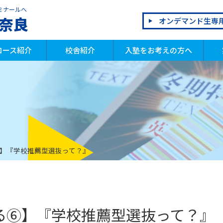
ミナールへ
奈良
オンデマンド生専
コース紹介
校舎紹介
入塾をお考えの方へ
学生
学生
校生
別指導部
ログラミング教室 QUREO
会話教室 OLECO
研教室
ろばん教室
読教室
入塾までの流れ
年間イベント
体験授業
割引制度
よくあるご質問
合
模
成
祝
】『学校推薦型選抜って？』
る⑥】『学校推薦型選抜って？』