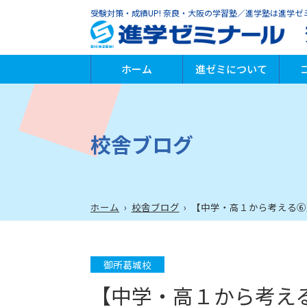
受験対策・成績UP! 奈良・大阪の学習塾／進学塾は進学ゼ
ホーム
進ゼミについて
進ゼミの特徴
代表からのメッセージ
指導方針
安全への取り組み
小
中
高
個
プ
英
学
そ
速
校舎ブログ
ホーム
›
校舎ブログ
›
【中学・高１から考える⑥
御所葛城校
【中学・高１から考え