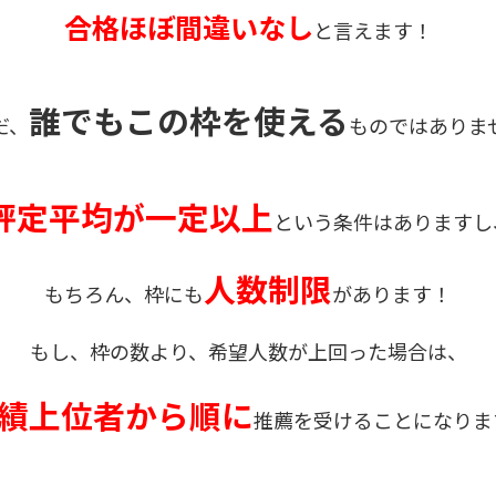
合格ほぼ間違い
なし
と言えます！
誰でもこの枠を使える
だ、
ものではありま
評定平均が一定以上
という条件はありますし
人数制限
もちろん、枠にも
があります！
もし、枠の数より、希望人数が上回った場合は、
績上位者から順に
推薦を受けることになりま