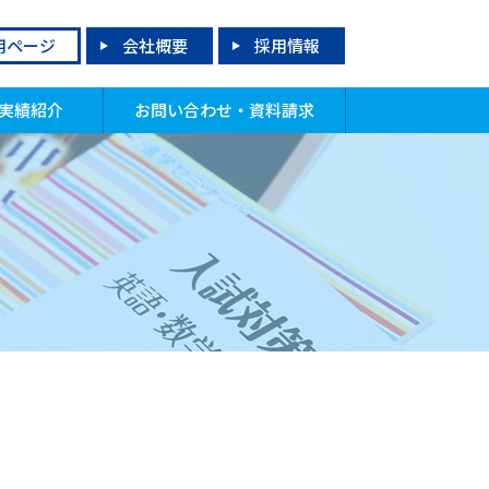
用ページ
会社概要
採用情報
実績紹介
お問い合わせ・資料請求
格実績
試実績
績上昇者
合格！先輩からのメッセージ