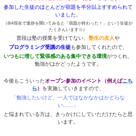
参加した生徒のほとんどが宿題を半分以上すすめられて
いました
。
（8/4現在で進捗を聞いてみると「宿題が終わった！」という生徒が
たくさんいます☆）
普段は塾の授業を受けてない、
塾生の友人
や
プログラミング受講の生徒
も参加してくれたので、
いつもに増して緊張感のある集中できる環境
がつくれ、
勉強がはかどったようです。
今後もこういった
オープン参加のイベント（例えば
こち
ら
）
を実施していきますので、
「勉強したいけど、一人ではなかなかはかどらな
い……」
と悩まれている方は、きっかけにしていただけたらと思
います。