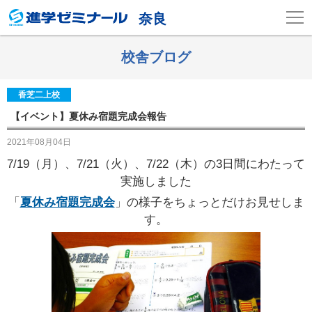
奈良
校舎ブログ
香芝二上校
【イベント】夏休み宿題完成会報告
2021年08月04日
7/19（月）、7/21（火）、7/22（木）の3日間にわたって
実施しました
「
夏休み宿題完成会
」の様子をちょっとだけお見せしま
す。