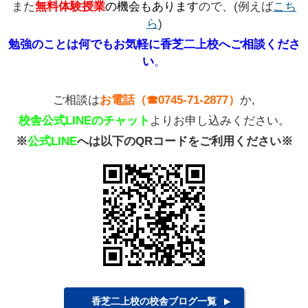
また
無料体験授業
の機会もあります
ので、(例えば
こち
ら
)
勉強のことは何でもお気軽に香芝二上校へご相談くださ
い
。
ご相談は
お電話（☎0745-71-2877）
か,
校舎公式LINEのチャット
よりお申し込みください。
※
公式LINE
へは以下のQRコードをご利用ください※
香芝二上校の校舎ブログ一覧