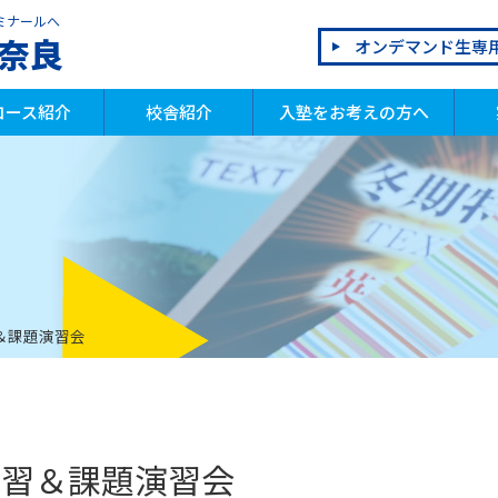
ミナールへ
奈良
オンデマンド生専
コース紹介
校舎紹介
入塾をお考えの方へ
学生
学生
校生
別指導部
ログラミング教室 QUREO
会話教室 OLECO
研教室
ろばん教室
読教室
入塾までの流れ
年間イベント
体験授業
割引制度
よくあるご質問
合
模
成
祝
＆課題演習会
復習＆課題演習会