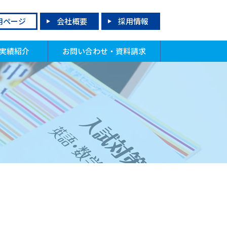
用ページ
会社概要
採用情報
実績紹介
お問い合わせ・資料請求
格実績
試実績
績上昇者
合格！先輩からのメッセージ