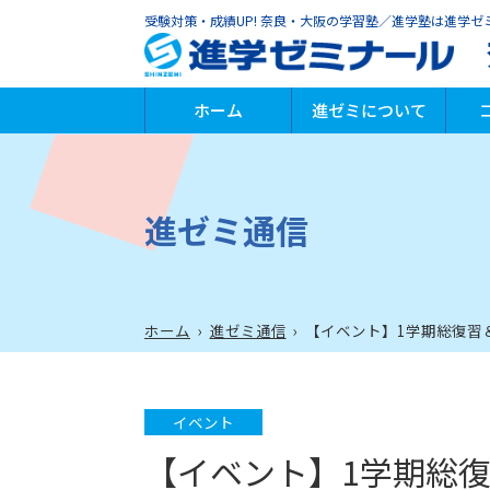
受験対策・成績UP! 奈良・大阪の学習塾／進学塾は進学ゼ
ホーム
進ゼミについて
進ゼミの特徴
代表からのメッセージ
指導方針
安全への取り組み
小
中
高
個
プ
英
学
そ
速
進ゼミ通信
ホーム
›
進ゼミ通信
›
【イベント】1学期総復習
イベント
【イベント】1学期総