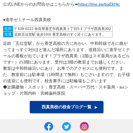
公式LINEからのお問合せはこちらから➡
https://line.ee/baEkHic
●進学ゼミナール西真美校
住所
〒639-0222 奈良県香芝市西真美１丁目5-1 プラザ西真美302
交通
近鉄五位堂駅 徒歩10分 香芝高校のすぐ近くにあります。
近鉄「五位堂駅」から香芝高校の方に向かい、中和幹線で左に曲が
ってまっすぐ3分ほど進んだ場所にあります。道路沿いに進学ゼミナ
ールの看板が出ています！プラザ西真美（1階はスギ薬局があるビル
です✨）の3階にあります。受付は3階の教室までお越しください。
教室は中和幹線沿いにあり、お車でのアクセスにも便利です。ま
た、教室前には駐車場（1時間まで無料）もございますので、お子様
の送迎にも便利です。校舎裏手には駐輪場もございます
◆近隣建物・スポット：香芝高校・スーパー万代・スギ薬局・auシ
ョップ・片岡内科・宮崎歯科医院
西真美校の校舎ブログ一覧