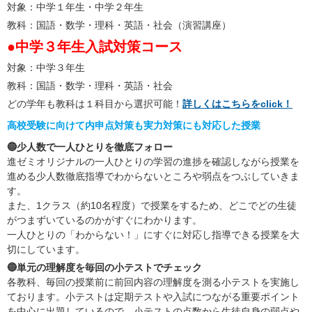
対象：中学１年生・中学２年生
教科：国語・数学・理科・英語・社会（演習講座）
●中学３年生入試対策コース
対象：中学３年生
教科：国語・数学・理科・英語・社会
どの学年も教科は１科目から選択可能！
詳しくはこちらをclick！
高校受験に向けて内申点対策も実力対策にも対応した授業
🔵少人数で一人ひとりを徹底フォロー
進ゼミオリジナルの一人ひとりの学習の進捗を確認しながら授業を
進める少人数徹底指導でわからないところや弱点をつぶしていきま
す。
また、1クラス（約10名程度）で授業をするため、どこでどの生徒
がつまずいているのかがすぐにわかります。
一人ひとりの「わからない！」にすぐに対応し指導できる授業を大
切にしています。
🔵単元の理解度を毎回の小テストでチェック
各教科、毎回の授業前に前回内容の理解度を測る小テストを実施し
ております。小テストは定期テストや入試につながる重要ポイント
を中心に出題しているので、小テストの点数から生徒自身の弱点や