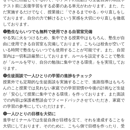
テスト前に反復学習をする必要のある単元がわかります。また、た
だ実施するだけでなく、授業後に「できるまでやる」やり直しをし
ております。自分の力で解けるという実感を大切にやり直しを徹底
しております。
🔵塾生ならいつでも無料で使用できる自習室完備
やる気に火をつけるため、集中できる授業中はもちろん、塾生が自
由に使用できる自習室も完備しております。こちらは校舎が空いて
いる時間で塾生ならいつでも使用することが可能です。また、自習
室内は一切私語厳禁にしております。ルールを設定することで塾生
が「ルールを守り、自分の勉強に集中できる環境」をを実現してお
ります。
🔵生徒面談で一人ひとりの学習の進捗をチェック
授業外でも定期的な生徒面談を実施することで、進路指導はもちろ
んのこと授業では見れない家庭での学習習慣や今後の計画など生徒
が「安心して授業に集中できる環境」を作っております。また面談
での内容は保護者懇談会でフィードバックさせていただき、家庭で
の学習の参考にしていただけます。
🔵一人ひとりの目標を大切に
進学ゼミナールでは生徒自身が目標を立て、それを達成することを
大切にしております。そのために、こちら側で目標を作ったり、受