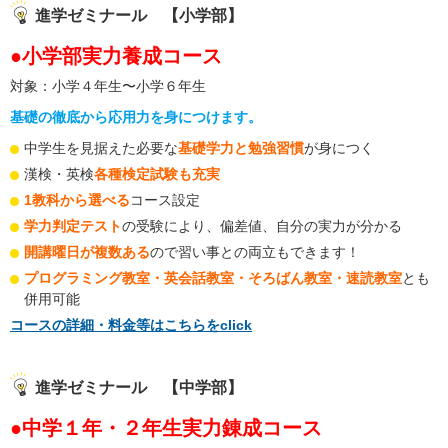
進学ゼミナール 【小学部】
●小学部実力養成コース
対象：小学４年生〜小学６年生
基礎の徹底から応用力を身につけます。
中学生を見据えた必要な
基礎学力と勉強習慣
が身につく
漢検・英検
各種検定試験も充実
1教科から選べる
コース設定
学力判定テスト
の受験により、偏差値、自分の実力が分かる
開講曜日が複数ある
ので習い事との両立もできます！
プログラミング教室・英会話教室・そろばん教室・速読教室
とも
併用可能
コースの詳細・料金等はこちらをclick
進学ゼミナール 【中学部】
●中学１年・２年生実力錬成コース