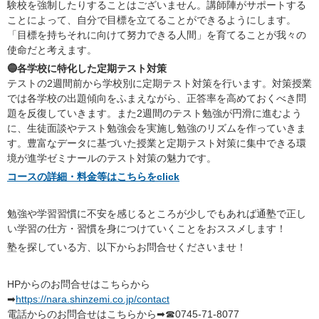
験校を強制したりすることはございません。講師陣がサポートする
ことによって、自分で目標を立てることができるようにします。
「目標を持ちそれに向けて努力できる人間」を育てることが我々の
使命だと考えます。
🔵各学校に特化した定期テスト対策
テストの2週間前から学校別に定期テスト対策を行います。対策授業
では各学校の出題傾向をふまえながら、正答率を高めておくべき問
題を反復していきます。また2週間のテスト勉強が円滑に進むよう
に、生徒面談やテスト勉強会を実施し勉強のリズムを作っていきま
す。豊富なデータに基づいた授業と定期テスト対策に集中できる環
境が進学ゼミナールのテスト対策の魅力です。
コースの詳細・料金等はこちらをclick
勉強や学習習慣に不安を感じるところが少しでもあれば通塾で正し
い学習の仕方・習慣を身につけていくことをおススメします！
塾を探している方、以下からお問合せくださいませ！
HPからのお問合せはこちらから
➡
https://nara.shinzemi.co.jp/contact
電話からのお問合せはこちらから➡☎0745-71-8077