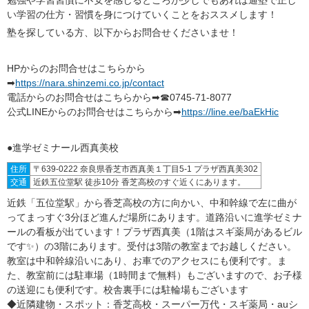
勉強や学習習慣に不安を感じるところが少しでもあれば通塾で正し
い学習の仕方・習慣を身につけていくことをおススメします！
塾を探している方、以下からお問合せくださいませ！
HPからのお問合せはこちらから
➡
https://nara.shinzemi.co.jp/contact
電話からのお問合せはこちらから➡☎0745-71-8077
公式LINEからのお問合せはこちらから➡
https://line.ee/baEkHic
●進学ゼミナール西真美校
住所
〒639-0222 奈良県香芝市西真美１丁目5-1 プラザ西真美302
交通
近鉄五位堂駅 徒歩10分 香芝高校のすぐ近くにあります。
近鉄「五位堂駅」から香芝高校の方に向かい、中和幹線で左に曲が
ってまっすぐ3分ほど進んだ場所にあります。道路沿いに進学ゼミナ
ールの看板が出ています！プラザ西真美（1階はスギ薬局があるビル
です✨）の3階にあります。受付は3階の教室までお越しください。
教室は中和幹線沿いにあり、お車でのアクセスにも便利です。ま
た、教室前には駐車場（1時間まで無料）もございますので、お子様
の送迎にも便利です。校舎裏手には駐輪場もございます
◆近隣建物・スポット：香芝高校・スーパー万代・スギ薬局・auシ