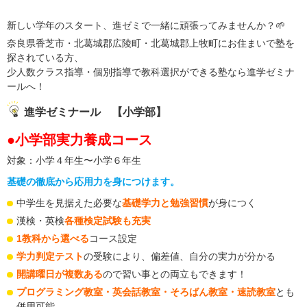
新しい学年のスタート、進ゼミで一緒に頑張ってみませんか？🌱
奈良県香芝市・北葛城郡広陵町・北葛城郡上牧町にお住まいで塾を
探されている方、
少人数クラス指導・個別指導で教科選択ができる塾なら進学ゼミナ
ールへ！
進学ゼミナール 【小学部】
●小学部実力養成コース
対象：小学４年生〜小学６年生
基礎の徹底から応用力を身につけます。
中学生を見据えた必要な
基礎学力と勉強習慣
が身につく
漢検・英検
各種検定試験も充実
1教科から選べる
コース設定
学力判定テスト
の受験により、偏差値、自分の実力が分かる
開講曜日が複数ある
ので習い事との両立もできます！
プログラミング教室・英会話教室・そろばん教室・速読教室
とも
併用可能