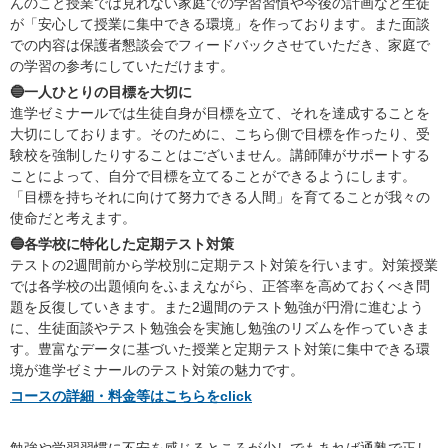
んのこと授業では見れない家庭での学習習慣や今後の計画など生徒
が「安心して授業に集中できる環境」を作っております。また面談
での内容は保護者懇談会でフィードバックさせていただき、家庭で
の学習の参考にしていただけます。
🔵一人ひとりの目標を大切に
進学ゼミナールでは生徒自身が目標を立て、それを達成することを
大切にしております。そのために、こちら側で目標を作ったり、受
験校を強制したりすることはございません。講師陣がサポートする
ことによって、自分で目標を立てることができるようにします。
「目標を持ちそれに向けて努力できる人間」を育てることが我々の
使命だと考えます。
🔵各学校に特化した定期テスト対策
テストの2週間前から学校別に定期テスト対策を行います。対策授業
では各学校の出題傾向をふまえながら、正答率を高めておくべき問
題を反復していきます。また2週間のテスト勉強が円滑に進むよう
に、生徒面談やテスト勉強会を実施し勉強のリズムを作っていきま
す。豊富なデータに基づいた授業と定期テスト対策に集中できる環
境が進学ゼミナールのテスト対策の魅力です。
コースの詳細・料金等はこちらをclick