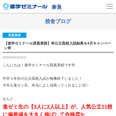
奈良
校舎ブログ
西真美校
【進学ゼミナール西真美校】🌸公立高校入試結果＆4月キャンペー
ン🌸
2026年04月02日
こんにちは！進学ゼミナール西真美校です🌸
中学３年生の公立高校入試が無事終了しました！
今年も進ゼミ生、本当によく頑張ってくれました😊✨
なんと…
進ゼミ生の【3人に2人以上】が、人気公立11校
に偏差値を大きく伸ばして合格👏✨