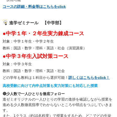
コースの詳細・料金等はこちらをclick
進学ゼミナール 【中学部】
●中学１年・２年生実力錬成コース
対象：中学１年生・中学２年生
教科：国語・数学・理科・英語・社会（演習講座）
●中学３年生入試対策コース
対象：中学３年生
教科：国語・数学・理科・英語・社会
どの学年も教科は１科目から選択可能！
詳しくはこちらをclick！
高校受験に向けて内申点対策も実力対策にも対応した授業
🔵少人数で一人ひとりを徹底フォロー
進ゼミオリジナルの一人ひとりの学習の進捗を確認しながら授業を
進める少人数徹底指導でわからないところや弱点をつぶしていきま
す。
また、1クラス（約10名程度）で授業をするため、どこでどの生徒