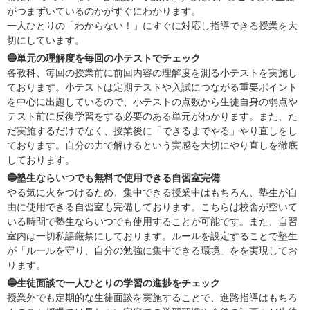
がつまずいているのかがすぐにわかります。
一人ひとりの「わからない！」にすぐに対応し指導できる授業を大
切にしています。
🔵単元の理解度を毎回の小テストでチェック
各教科、毎回の授業前に前回内容の理解度を測る小テストを実施し
ております。小テストは定期テストや入試につながる重要ポイント
を中心に出題しているので、小テストの点数から生徒自身の弱点や
テスト前に反復学習をする必要のある単元がわかります。また、た
だ実施するだけでなく、授業後に「できるまでやる」やり直しをし
ております。自分の力で解けるという実感を大切にやり直しを徹底
しております。
🔵塾生ならいつでも無料で使用できる自習室完備
やる気に火をつけるため、集中できる授業中はもちろん、塾生が自
由に使用できる自習室も完備しております。こちらは校舎が空いて
いる時間で塾生ならいつでも使用することが可能です。また、自習
室内は一切私語厳禁にしております。ルールを設定することで塾生
が「ルールを守り、自分の勉強に集中できる環境」をを実現してお
ります。
🔵生徒面談で一人ひとりの学習の進捗をチェック
授業外でも定期的な生徒面談を実施することで、進路指導はもちろ