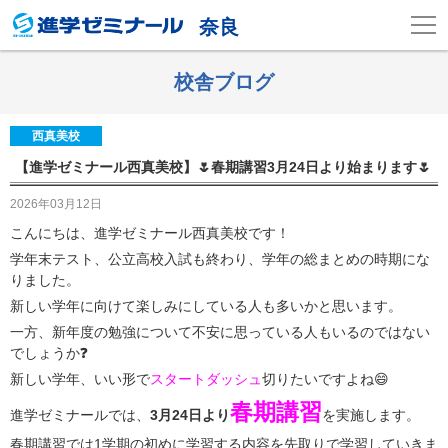
奈良
校舎ブログ
西真美校
【進学ゼミナール西真美校】🌷春期講習3月24日より始まります🌷
2026年03月12日
こんにちは、進学ゼミナール西真美校です！
学年末テスト、公立高校入試も終わり、
学年の総まとめの時期にな
りました。
新しい学年に向けて楽しみにしている人も多いかと思います。
一方、新年度の勉強について不安に思っている人もいるのではない
でしょうか❓
新しい学年、いい形で
スタートダッシュ
切りたいですよね😄
春期講習
進学ゼミナールでは、
3月24日より
を実施します。
春期講習では1学期の初めに学習する内容を先取りで学習していきま