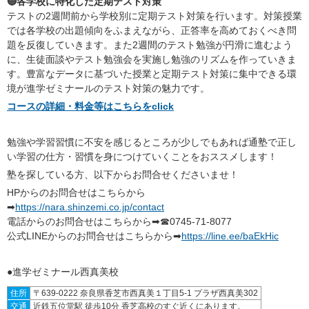
🔵各学校に特化した定期テスト対策
テストの2週間前から学校別に定期テスト対策を行います。対策授業
では各学校の出題傾向をふまえながら、正答率を高めておくべき問
題を反復していきます。また2週間のテスト勉強が円滑に進むよう
に、生徒面談やテスト勉強会を実施し勉強のリズムを作っていきま
す。豊富なデータに基づいた授業と定期テスト対策に集中できる環
境が進学ゼミナールのテスト対策の魅力です。
コースの詳細・料金等はこちらをclick
勉強や学習習慣に不安を感じるところが少しでもあれば通塾で正し
い学習の仕方・習慣を身につけていくことをおススメします！
塾を探している方、以下からお問合せくださいませ！
HPからのお問合せはこちらから
➡
https://nara.shinzemi.co.jp/contact
電話からのお問合せはこちらから➡☎0745-71-8077
公式LINEからのお問合せはこちらから➡
https://line.ee/baEkHic
●進学ゼミナール西真美校
住所
〒639-0222 奈良県香芝市西真美１丁目5-1 プラザ西真美302
交通
近鉄五位堂駅 徒歩10分 香芝高校のすぐ近くにあります。