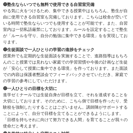
🔵塾生ならいつでも無料で使用できる自習室完備
やる気に火をつけるため、集中できる授業中はもちろん、塾生が自
由に使用できる自習室も完備しております。こちらは校舎が空いて
いる時間で塾生ならいつでも使用することが可能です。また、自習
室内は一切私語厳禁にしております。ルールを設定することで塾生
が「ルールを守り、自分の勉強に集中できる環境」をを実現してお
ります。
🔵生徒面談で一人ひとりの学習の進捗をチェック
授業外でも定期的な生徒面談を実施することで、進路指導はもちろ
んのこと授業では見れない家庭での学習習慣や今後の計画など生徒
が「安心して授業に集中できる環境」を作っております。また面談
での内容は保護者懇談会でフィードバックさせていただき、家庭で
の学習の参考にしていただけます。
🔵一人ひとりの目標を大切に
進学ゼミナールでは生徒自身が目標を立て、それを達成することを
大切にしております。そのために、こちら側で目標を作ったり、受
験校を強制したりすることはございません。講師陣がサポートする
ことによって、自分で目標を立てることができるようにします。
「目標を持ちそれに向けて努力できる人間」を育てることが我々の
使命だと考えます。