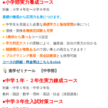
●小学部実力養成コース
対象：小学４年生〜小学６年生
基礎の徹底から応用力を身につけます。
中学生を見据えた必要な
基礎学力と勉強習慣
が身につく
漢検・英検
各種検定試験も充実
1教科から選べる
コース設定
学力判定テスト
の受験により、偏差値、自分の実力が分かる
開講曜日が複数ある
ので習い事との両立もできます！
プログラミング教室・英会話教室
とも併用可能
コースの詳細・料金等はこちらをclick
進学ゼミナール 【中学部】
●中学１年・２年生実力錬成コース
対象：中学１年生・中学２年生
教科：国語・数学・理科・英語・社会（演習講座）
●中学３年生入試対策コース