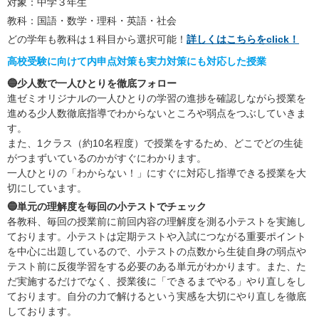
対象：中学３年生
教科：国語・数学・理科・英語・社会
どの学年も教科は１科目から選択可能！
詳しくはこちらをclick！
高校受験に向けて内申点対策も実力対策にも対応した授業
🔵少人数で一人ひとりを徹底フォロー
進ゼミオリジナルの一人ひとりの学習の進捗を確認しながら授業を
進める少人数徹底指導でわからないところや弱点をつぶしていきま
す。
また、1クラス（約10名程度）で授業をするため、どこでどの生徒
がつまずいているのかがすぐにわかります。
一人ひとりの「わからない！」にすぐに対応し指導できる授業を大
切にしています。
🔵単元の理解度を毎回の小テストでチェック
各教科、毎回の授業前に前回内容の理解度を測る小テストを実施し
ております。小テストは定期テストや入試につながる重要ポイント
を中心に出題しているので、小テストの点数から生徒自身の弱点や
テスト前に反復学習をする必要のある単元がわかります。また、た
だ実施するだけでなく、授業後に「できるまでやる」やり直しをし
ております。自分の力で解けるという実感を大切にやり直しを徹底
しております。