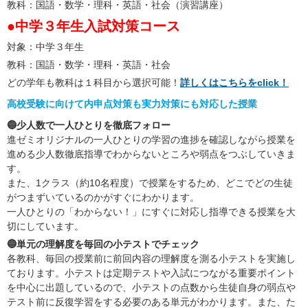
教科：国語・数学・理科・英語・社会（演習講座）
●中学３年生入試対策コース
対象：中学３年生
教科：国語・数学・理科・英語・社会
どの学年も教科は１科目から選択可能！
詳しくはこちらをclick！
高校受験に向けて内申点対策も実力対策にも対応した授業
🔵少人数で一人ひとりを徹底フォロー
進ゼミオリジナルの一人ひとりの学習の進捗を確認しながら授業を
進める少人数徹底指導でわからないところや弱点をつぶしていきま
す。
また、1クラス（約10名程度）で授業をするため、どこでどの生徒
がつまずいているのかがすぐにわかります。
一人ひとりの「わからない！」にすぐに対応し指導できる授業を大
切にしています。
🔵単元の理解度を毎回の小テストでチェック
各教科、毎回の授業前に前回内容の理解度を測る小テストを実施し
ております。小テストは定期テストや入試につながる重要ポイント
を中心に出題しているので、小テストの点数から生徒自身の弱点や
テスト前に反復学習をする必要のある単元がわかります。また、た