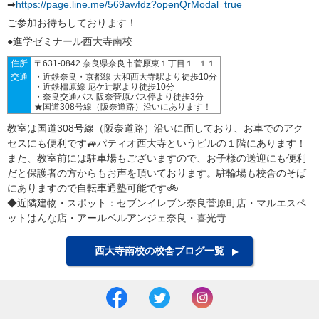
➡
https://page.line.me/569awfdz?openQrModal=true
ご参加お待ちしております！
●進学ゼミナール西大寺南校
住所
〒631-0842 奈良県奈良市菅原東１丁目１−１１
交通
・近鉄奈良・京都線 大和西大寺駅より徒歩10分
・近鉄橿原線 尼ケ辻駅より徒歩10分
・奈良交通バス 阪奈菅原バス停より徒歩3分
★国道308号線（阪奈道路）沿いにあります！
教室は国道308号線（阪奈道路）沿いに面しており、お車でのアク
セスにも便利です🚙パティオ西大寺というビルの１階にあります！
また、教室前には駐車場もございますので、お子様の送迎にも便利
だと保護者の方からもお声を頂いております。駐輪場も校舎のそば
にありますので自転車通塾可能です🚲
◆近隣建物・スポット：セブンイレブン奈良菅原町店・マルエスペ
ットはんな店・アールベルアンジェ奈良・喜光寺
西大寺南校の校舎ブログ一覧