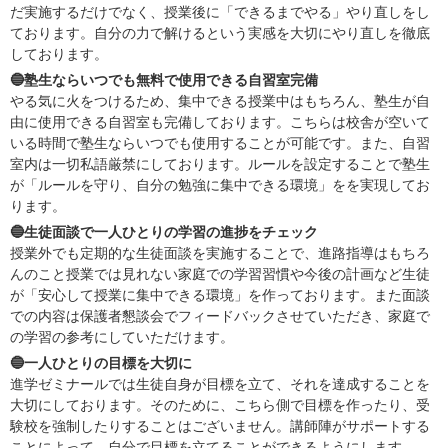
だ実施するだけでなく、授業後に「できるまでやる」やり直しをし
ております。自分の力で解けるという実感を大切にやり直しを徹底
しております。
🔵塾生ならいつでも無料で使用できる自習室完備
やる気に火をつけるため、集中できる授業中はもちろん、塾生が自
由に使用できる自習室も完備しております。こちらは校舎が空いて
いる時間で塾生ならいつでも使用することが可能です。また、自習
室内は一切私語厳禁にしております。ルールを設定することで塾生
が「ルールを守り、自分の勉強に集中できる環境」をを実現してお
ります。
🔵生徒面談で一人ひとりの学習の進捗をチェック
授業外でも定期的な生徒面談を実施することで、進路指導はもちろ
んのこと授業では見れない家庭での学習習慣や今後の計画など生徒
が「安心して授業に集中できる環境」を作っております。また面談
での内容は保護者懇談会でフィードバックさせていただき、家庭で
の学習の参考にしていただけます。
🔵一人ひとりの目標を大切に
進学ゼミナールでは生徒自身が目標を立て、それを達成することを
大切にしております。そのために、こちら側で目標を作ったり、受
験校を強制したりすることはございません。講師陣がサポートする
ことによって、自分で目標を立てることができるようにします。