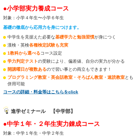
●小学部実力養成コース
対象：小学４年生〜小学６年生
基礎の徹底から応用力を身につけます。
中学生を見据えた必要な
基礎学力と勉強習慣
が身につく
漢検・英検
各種検定試験も充実
1教科から選べる
コース設定
学力判定テスト
の受験により、偏差値、自分の実力が分かる
開講曜日が複数ある
ので習い事との両立もできます！
プログラミング教室・英会話教室・そろばん教室・速読教室
とも
併用可能
コースの詳細・料金等はこちらをclick
進学ゼミナール 【中学部】
●中学１年・２年生実力錬成コース
対象：中学１年生・中学２年生