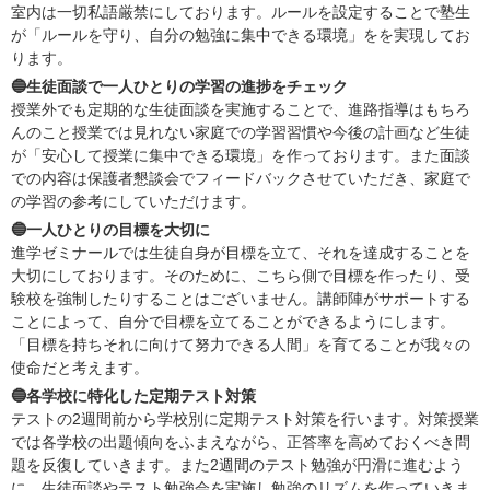
室内は一切私語厳禁にしております。ルールを設定することで塾生
が「ルールを守り、自分の勉強に集中できる環境」をを実現してお
ります。
🔵生徒面談で一人ひとりの学習の進捗をチェック
授業外でも定期的な生徒面談を実施することで、進路指導はもちろ
んのこと授業では見れない家庭での学習習慣や今後の計画など生徒
が「安心して授業に集中できる環境」を作っております。また面談
での内容は保護者懇談会でフィードバックさせていただき、家庭で
の学習の参考にしていただけます。
🔵一人ひとりの目標を大切に
進学ゼミナールでは生徒自身が目標を立て、それを達成することを
大切にしております。そのために、こちら側で目標を作ったり、受
験校を強制したりすることはございません。講師陣がサポートする
ことによって、自分で目標を立てることができるようにします。
「目標を持ちそれに向けて努力できる人間」を育てることが我々の
使命だと考えます。
🔵各学校に特化した定期テスト対策
テストの2週間前から学校別に定期テスト対策を行います。対策授業
では各学校の出題傾向をふまえながら、正答率を高めておくべき問
題を反復していきます。また2週間のテスト勉強が円滑に進むよう
に、生徒面談やテスト勉強会を実施し勉強のリズムを作っていきま