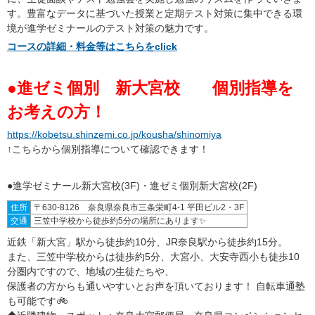
す。豊富なデータに基づいた授業と定期テスト対策に集中できる環
境が進学ゼミナールのテスト対策の魅力です。
コースの詳細・料金等はこちらをclick
●進ゼミ個別 新大宮校 個別指導を
お考えの方！
https://kobetsu.shinzemi.co.jp/kousha/shinomiya
↑こちらから個別指導について確認できます！
●進学ゼミナール新大宮校(3F)・進ゼミ個別新大宮校(2F)
住所
〒630-8126 奈良県奈良市三条栄町4-1 平田ビル2・3F
交通
三笠中学校から徒歩約5分の場所にあります✨
近鉄「新大宮」駅から徒歩約10分、JR奈良駅から徒歩約15分。
また、三笠中学校からは徒歩約5分、大宮小、大安寺西小も徒歩10
分圏内ですので、地域の生徒たちや、
保護者の方からも通いやすいとお声を頂いております！ 自転車通塾
も可能です🚲