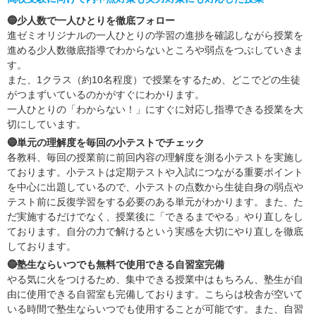
🔵少人数で一人ひとりを徹底フォロー
進ゼミオリジナルの一人ひとりの学習の進捗を確認しながら授業を
進める少人数徹底指導でわからないところや弱点をつぶしていきま
す。
また、1クラス（約10名程度）で授業をするため、どこでどの生徒
がつまずいているのかがすぐにわかります。
一人ひとりの「わからない！」にすぐに対応し指導できる授業を大
切にしています。
🔵単元の理解度を毎回の小テストでチェック
各教科、毎回の授業前に前回内容の理解度を測る小テストを実施し
ております。小テストは定期テストや入試につながる重要ポイント
を中心に出題しているので、小テストの点数から生徒自身の弱点や
テスト前に反復学習をする必要のある単元がわかります。また、た
だ実施するだけでなく、授業後に「できるまでやる」やり直しをし
ております。自分の力で解けるという実感を大切にやり直しを徹底
しております。
🔵塾生ならいつでも無料で使用できる自習室完備
やる気に火をつけるため、集中できる授業中はもちろん、塾生が自
由に使用できる自習室も完備しております。こちらは校舎が空いて
いる時間で塾生ならいつでも使用することが可能です。また、自習