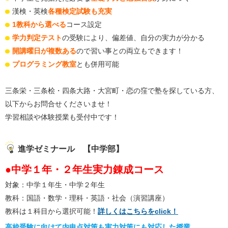
漢検・英検
各種検定試験も充実
1教科から選べる
コース設定
学力判定テスト
の受験により、偏差値、自分の実力が分かる
開講曜日が複数ある
ので習い事との両立もできます！
プログラミング教室
とも併用可能
三条栄・三条桧・四条大路・大宮町・恋の窪で塾を探している方、
以下からお問合せくださいませ！
学習相談や体験授業も受付中です！
進学ゼミナール 【中学部】
●中学１年・２年生実力錬成コース
対象：中学１年生・中学２年生
教科：国語・数学・理科・英語・社会（演習講座）
教科は１科目から選択可能！
詳しくはこちらをclick！
高校受験に向けて内申点対策も実力対策にも対応した授業