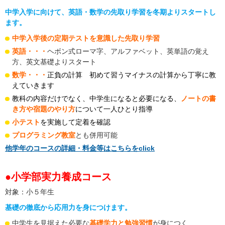
中学入学に向けて、英語・数学の先取り学習を冬期よりスタートし
ます。
中学入学後の定期テストを意識した先取り学習
英語・・・
ヘボン式ローマ字、アルファベット、英単語の覚え
方、英文基礎よりスタート
数学・・・
正負の計算 初めて習うマイナスの計算から丁寧に教
えていきます
教科の内容だけでなく、中学生になると必要になる、
ノートの書
き方や宿題のやり方
について一人ひとり指導
小テスト
を実施して定着を確認
プログラミング教室
とも併用可能
他学年のコースの詳細・料金等はこちらをclick
●小学部実力養成コース
対象：小５年生
基礎の徹底から応用力を身につけます。
中学生を見据えた必要な
基礎学力と勉強習慣
が身につく