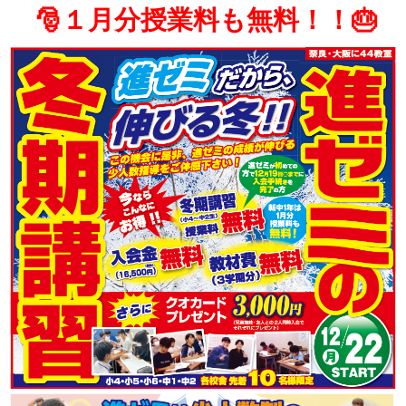
🎅１月分授業料も無料！！🎂