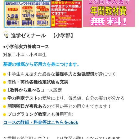
進学ゼミナール 【小学部】
●小学部実力養成コース
対象：小４～小６年生
基礎の徹底から応用力を身につけます。
中学生を見据えた必要な
基礎学力と勉強習慣
が身につく
漢検・英検
各種検定試験も充実
1教科から選べる
コース設定
学力判定テスト
の受験により、偏差値、自分の実力が分かる
開講曜日が複数ある
ので習い事との両立もできます！
プログラミング教室
とも併用可能
コースの詳細・料金等はこちらをclick
２学期も後半戦へ突入し、より学習が難しくなっていきます。