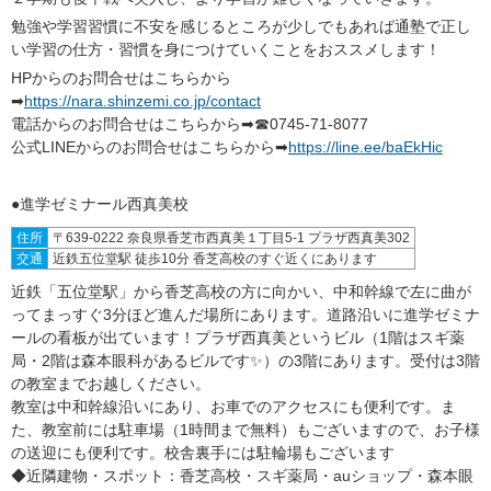
勉強や学習習慣に不安を感じるところが少しでもあれば通塾で正し
い学習の仕方・習慣を身につけていくことをおススメします！
HPからのお問合せはこちらから
➡
https://nara.shinzemi.co.jp/contact
電話からのお問合せはこちらから➡☎0745-71-8077
公式LINEからのお問合せはこちらから➡
https://line.ee/baEkHic
●進学ゼミナール西真美校
住所
〒639-0222 奈良県香芝市西真美１丁目5-1 プラザ西真美302
交通
近鉄五位堂駅 徒歩10分 香芝高校のすぐ近くにあります
近鉄「五位堂駅」から香芝高校の方に向かい、中和幹線で左に曲が
ってまっすぐ3分ほど進んだ場所にあります。道路沿いに進学ゼミナ
ールの看板が出ています！プラザ西真美というビル（1階はスギ薬
局・2階は森本眼科があるビルです✨）の3階にあります。受付は3階
の教室までお越しください。
教室は中和幹線沿いにあり、お車でのアクセスにも便利です。ま
た、教室前には駐車場（1時間まで無料）もございますので、お子様
の送迎にも便利です。校舎裏手には駐輪場もございます
◆近隣建物・スポット：香芝高校・スギ薬局・auショップ・森本眼