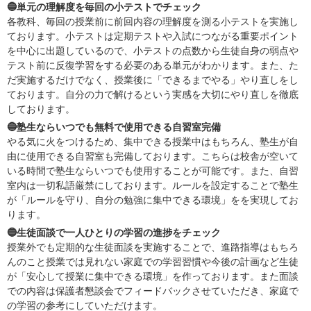
🔵単元の理解度を毎回の小テストでチェック
各教科、毎回の授業前に前回内容の理解度を測る小テストを実施し
ております。小テストは定期テストや入試につながる重要ポイント
を中心に出題しているので、小テストの点数から生徒自身の弱点や
テスト前に反復学習をする必要のある単元がわかります。また、た
だ実施するだけでなく、授業後に「できるまでやる」やり直しをし
ております。自分の力で解けるという実感を大切にやり直しを徹底
しております。
🔵塾生ならいつでも無料で使用できる自習室完備
やる気に火をつけるため、集中できる授業中はもちろん、塾生が自
由に使用できる自習室も完備しております。こちらは校舎が空いて
いる時間で塾生ならいつでも使用することが可能です。また、自習
室内は一切私語厳禁にしております。ルールを設定することで塾生
が「ルールを守り、自分の勉強に集中できる環境」をを実現してお
ります。
🔵生徒面談で一人ひとりの学習の進捗をチェック
授業外でも定期的な生徒面談を実施することで、進路指導はもちろ
んのこと授業では見れない家庭での学習習慣や今後の計画など生徒
が「安心して授業に集中できる環境」を作っております。また面談
での内容は保護者懇談会でフィードバックさせていただき、家庭で
の学習の参考にしていただけます。