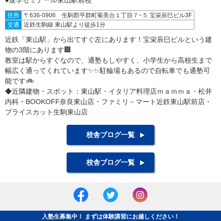
住所
〒636-0906 生駒郡平群町菊美台１丁目７−５ 宝栄辰巳ビル3F
交通
近鉄生駒線 東山駅より徒歩1分
近鉄「東山駅」から出てすぐ左にあります！宝栄辰巳ビルという建
物の3階にあります🏢
教室は駅からすぐなので、通塾もしやすく、小学生から高校生まで
幅広く通ってくれています✨✨駐輪場もあるので自転車でも通塾可
能です🚲
◆近隣建物・スポット：東山駅・イタリア料理店ｍａｍｍａ・松井
内科・BOOKOFF奈良東山店・ファミリ－マート近鉄東山駅前店・
プライスカット生駒東山店
校舎ブログ一覧
校舎ブログ一覧
入塾生募集中！ まずは体験講習にお越しください！