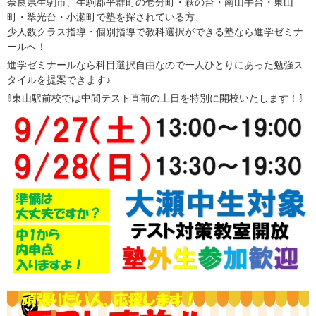
奈良県生駒市、生駒郡平群町の壱分町・萩の台・南山手台・東山
町・翠光台・小瀬町で塾を探されている方、
少人数クラス指導・個別指導で教科選択ができる塾なら進学ゼミナ
ールへ！
進学ゼミナールなら科目選択自由なので一人ひとりにあった勉強ス
タイルを提案できます♪
⇩東山駅前校では中間テスト直前の土日を特別に開校いたします！⇩