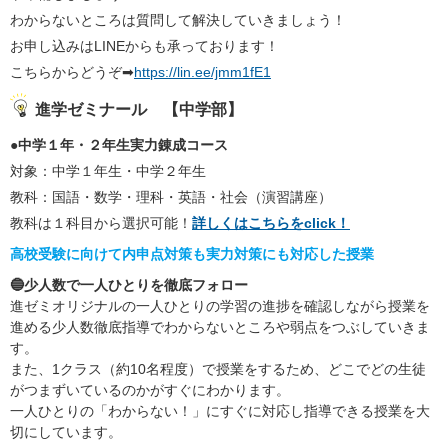
わからないところは質問して解決していきましょう！
お申し込みはLINEからも承っております！
こちらからどうぞ➡
https://lin.ee/jmm1fE1
進学ゼミナール 【中学部】
●中学１年・２年生実力錬成コース
対象：中学１年生・中学２年生
教科：国語・数学・理科・英語・社会（演習講座）
教科は１科目から選択可能！
詳しくはこちらをclick！
高校受験に向けて内申点対策も実力対策にも対応した授業
🔵少人数で一人ひとりを徹底フォロー
進ゼミオリジナルの一人ひとりの学習の進捗を確認しながら授業を
進める少人数徹底指導でわからないところや弱点をつぶしていきま
す。
また、1クラス（約10名程度）で授業をするため、どこでどの生徒
がつまずいているのかがすぐにわかります。
一人ひとりの「わからない！」にすぐに対応し指導できる授業を大
切にしています。