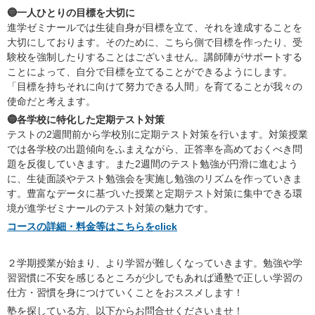
🔵一人ひとりの目標を大切に
進学ゼミナールでは生徒自身が目標を立て、それを達成することを
大切にしております。そのために、こちら側で目標を作ったり、受
験校を強制したりすることはございません。講師陣がサポートする
ことによって、自分で目標を立てることができるようにします。
「目標を持ちそれに向けて努力できる人間」を育てることが我々の
使命だと考えます。
🔵各学校に特化した定期テスト対策
テストの2週間前から学校別に定期テスト対策を行います。対策授業
では各学校の出題傾向をふまえながら、正答率を高めておくべき問
題を反復していきます。また2週間のテスト勉強が円滑に進むよう
に、生徒面談やテスト勉強会を実施し勉強のリズムを作っていきま
す。豊富なデータに基づいた授業と定期テスト対策に集中できる環
境が進学ゼミナールのテスト対策の魅力です。
コースの詳細・料金等はこちらをclick
２学期授業が始まり、より学習が難しくなっていきます。勉強や学
習習慣に不安を感じるところが少しでもあれば通塾で正しい学習の
仕方・習慣を身につけていくことをおススメします！
塾を探している方、以下からお問合せくださいませ！