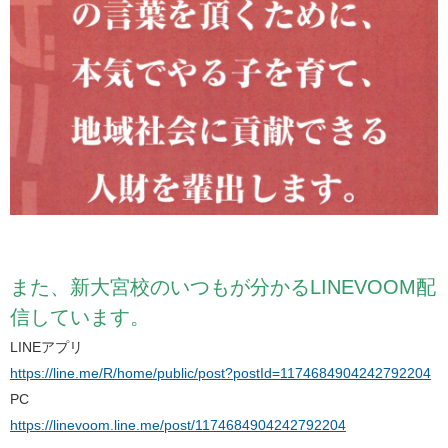
また、新大宮校のいつもが分かるLINEVOOM配
信しています。
LINEアプリ
https://line.me/R/home/public/post?postId=1174684904242792204
PC
https://linevoom.line.me/post/1174684904242792204