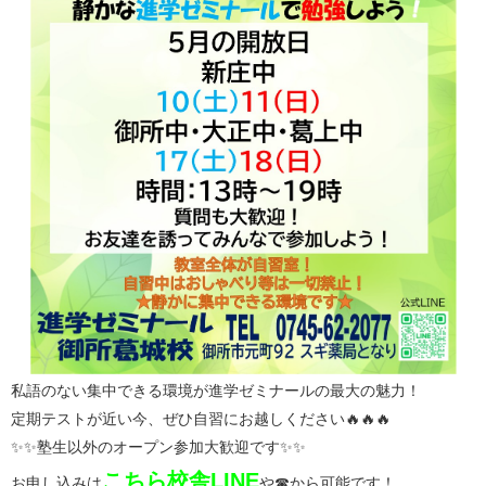
私語のない集中できる環境が進学ゼミナールの最大の魅力！
定期テストが近い今、ぜひ自習にお越しください🔥🔥🔥
✨✨塾生以外のオープン参加大歓迎です✨✨
こちら校舎LIN
E
お申し込みは
や☎から可能です！