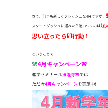
さて、何事も新しくフレッシュな4月ですが、
超
スタートダッシュに遅れたら追いつくのは
思い立ったら即行動！
ということで…
🌸
4
月キャンペーン🌸
進学ゼミナール
法隆寺校
では
ただ今
4月キャンペーン
を実施中❗