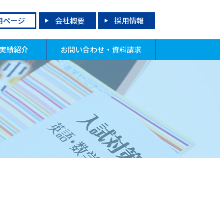
用ページ
会社概要
採用情報
実績紹介
お問い合わせ・資料請求
格実績
試実績
績上昇者
合格！先輩からのメッセージ