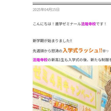
2025年04月15日
こんにちは！進学ゼミナール
法隆寺校
です！
新学期が始まりました‼
入学式ラッシュ‼
先週頭から怒涛の
🌸✨
法隆寺校
の新高1生も入学式の後、新たな制服