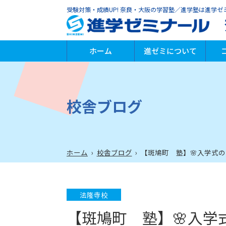
受験対策・成績UP! 奈良・大阪の学習塾／進学塾は進学ゼ
ホーム
進ゼミについて
進ゼミの特徴
代表からのメッセージ
指導方針
安全への取り組み
小
中
高
個
プ
英
学
そ
速
校舎ブログ
ホーム
›
校舎ブログ
›
【斑鳩町 塾】🌸入学式の
法隆寺校
【斑鳩町 塾】🌸入学式