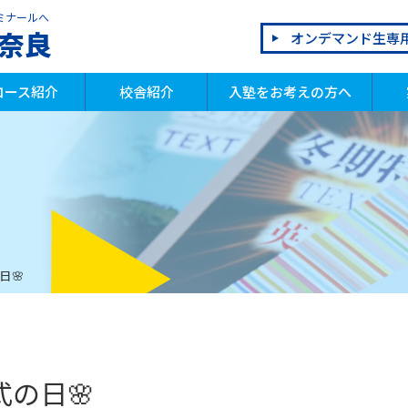
ミナールへ
奈良
オンデマンド生専
コース紹介
校舎紹介
入塾をお考えの方へ
学生
学生
校生
別指導部
ログラミング教室 QUREO
会話教室 OLECO
研教室
ろばん教室
読教室
入塾までの流れ
年間イベント
体験授業
割引制度
よくあるご質問
合
模
成
祝
日🌸
の日🌸