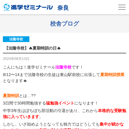
奈良
校舎ブログ
法隆寺校
【法隆寺校】🔥夏期特訓の日🔥
2024年08月13日
こんにちは！進学ゼミナール
法隆寺校
です！
8/12〜14まで法隆寺校の生徒は東山駅前校に出張して
夏期特訓授業
となります🔥
夏期特訓
とは…??
3日間で30時間勉強する
猛勉強イベント
になります！
中学3年生はぼちぼち部活動の引退があり、これから
本格的な受験勉
強に入っていきます
。
しかし、いざ始めようとなっても独力ではどうしても
集中が続かな