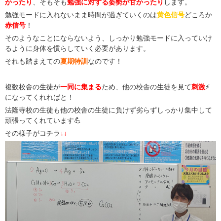
かったり
、そもそも
勉強に対する姿勢が甘かったり
します。
勉強モードに入れないまま時間が過ぎていくのは
黄色信号
どころか
赤信号
！
そのようなことにならないよう、しっかり勉強モードに入っていけ
るように身体を慣らしていく必要があります。
それも踏まえての
夏期特訓
なのです！
複数校舎の生徒が
一同に集まる
ため、他の校舎の生徒を見て
刺激
⚡️
になってくれればと！
法隆寺校の生徒も他の校舎の生徒に負けず劣らずしっかり集中して
頑張ってくれています💪
その様子がコチラ
↓↓