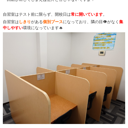
自習室はテスト前に限らず、開校日は
常に
開いています
。
自習室は
しきり
がある
個別ブース
になっており、隣の目👁がなく
集
中しやすい
環境になっています🔥