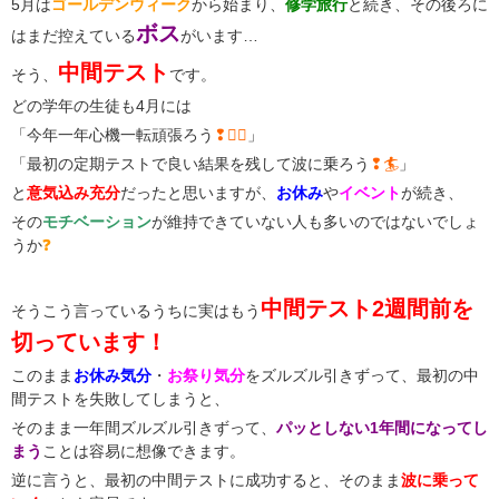
5月は
ゴールデンウィーク
から始まり、
修学旅行
と続き、その後ろに
ボス
はまだ控えている
がいます…
中間テスト
そう、
です。
どの学年の生徒も4月には
「今年一年心機一転頑張ろう
❢🤸‍♂️
」
「最初の定期テストで良い結果を残して波に乗ろう
❢🏄
」
と
意気込み充分
だったと思いますが、
お休み
や
イベント
が続き、
その
モチベーション
が維持できていない人も多いのではないでしょ
うか
❓
中間テスト2週間前を
そうこう言っているうちに実はもう
切っています！
このまま
お休み気分
・
お祭り気分
をズルズル引きずって、最初の中
間テストを失敗してしまうと、
そのまま一年間ズルズル引きずって、
パッとしない1年間になってし
まう
ことは容易に想像できます。
逆に言うと、最初の中間テストに成功すると、そのまま
波に乗って