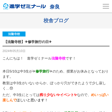
奈良
校舎ブログ
法隆寺校
【法隆寺校】✈修学旅行の日✈
2024年05月10日
こんにちは！ 進学ゼミナール
法隆寺校
です！
本日5/10は中3生が✈
修学旅行
✈のため、授業がお休みとなっており
ます。
教室は中3生がいないからか、ぽっかり穴ができたようで少し寂し
く…😞
ただ、中3生にとっては
残り少ない✨イベント✨
なので、
めいっぱい
楽しんで
ほしいと思います！