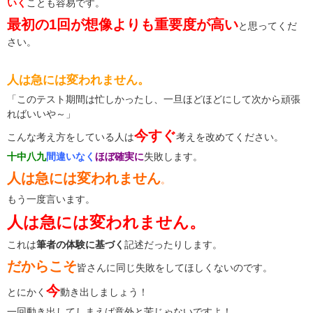
いく
ことも容易です。
最初の1回が想像よりも重要度が高い
と思ってくだ
さい。
人は急には変われません。
「このテスト期間は忙しかったし、一旦ほどほどにして次から頑張
ればいいや～」
今すぐ
こんな考え方をしている人は
考えを改めてください。
十中八九
間違いなく
ほぼ確実に
失敗します。
人は急には変われません
。
もう一度言います。
人は急には変われません。
これは
筆者の体験に基づく
記述だったりします。
だからこそ
皆さんに同じ失敗をしてほしくないのです。
今
とにかく
動き出しましょう！
一回動き出してしまえば意外と苦じゃないですよ！