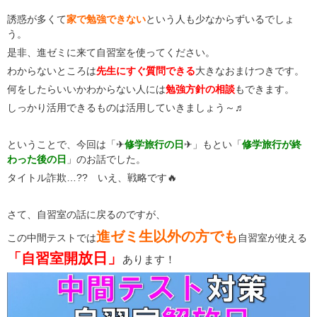
誘惑が多くて
家で勉強できない
という人も少なからずいるでしょ
う。
是非、進ゼミに来て自習室を使ってください。
わからないところは
先生にすぐ質問できる
大きなおまけつきです。
何をしたらいいかわからない人には
勉強方針の相談
もできます。
しっかり活用できるものは活用していきましょう～♬
ということで、今回は「✈
修学旅行の日
✈」もとい「
修学旅行が終
わった後の日
」のお話でした。
タイトル詐欺…?? いえ、戦略です🔥
さて、自習室の話に戻るのですが、
進ゼミ生以外の方でも
この中間テストでは
自習室が使える
放日」
「自習室開
あります！