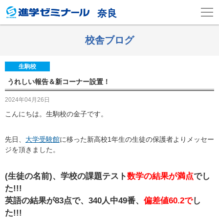
奈良
校舎ブログ
生駒校
うれしい報告＆新コーナー設置！
2024年04月26日
こんにちは。生駒校の金子です。
先日、
大学受験館
に移った新高校1年生の生徒の保護者よりメッセー
ジを頂きました。
(生徒の名前)、学校の課題テスト
数学の結果が満点
でし
た!!!
英語の結果が83点で、340人中49番、
偏差値60.2で
し
た!!!